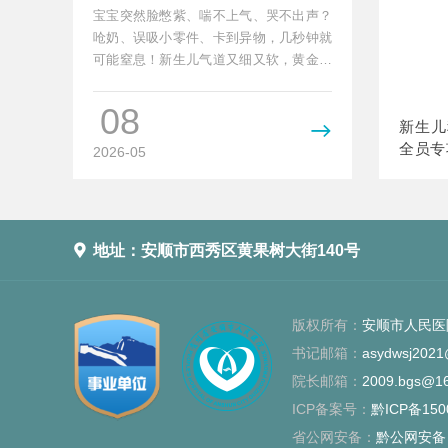
家长请收好
宝宝突然脸憋紫、喘不上气、哭不出声？
呛奶、误吸小零件、卡到异物，几秒钟就
可能窒息！新生儿气道又细又软，黄金抢
救时间只有几分钟，慌乱...
08
新生儿

全员专
2026-05
践 严

地址：安顺市西秀区黄果树大街140号
版权所有：
安顺市人民医
书记邮箱：
asydwsj202
院长邮箱：
2009.bgs@1
ICP备案号：
黔ICP备150
省公网安备：
黔公网安备：5