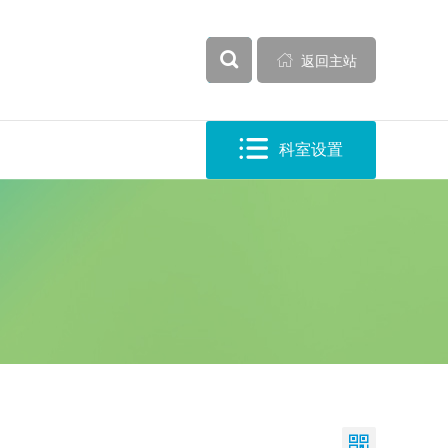


全部

返回主站

科室设置
